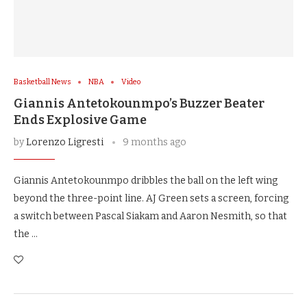
Basketball News
NBA
Video
Giannis Antetokounmpo’s Buzzer Beater
Ends Explosive Game
by
Lorenzo Ligresti
9 months ago
Giannis Antetokounmpo dribbles the ball on the left wing
beyond the three-point line. AJ Green sets a screen, forcing
a switch between Pascal Siakam and Aaron Nesmith, so that
the …