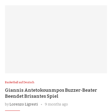
Basketball auf Deutsch
Giannis Antetokounmpos Buzzer-Beater
Beendet Brisantes Spiel
by
Lorenzo Ligresti
9 months ago