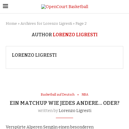
Home
»
Archives for Lorenzo Ligresti
»
Page 2
AUTHOR
LORENZO LIGRESTI
LORENZO LIGRESTI
Basketball auf Deutsch
NBA
EIN MATCHUP WIE JEDES ANDERE… ODER?
written by
Lorenzo Ligresti
Verspürte Alperen Sengün einen besonderen