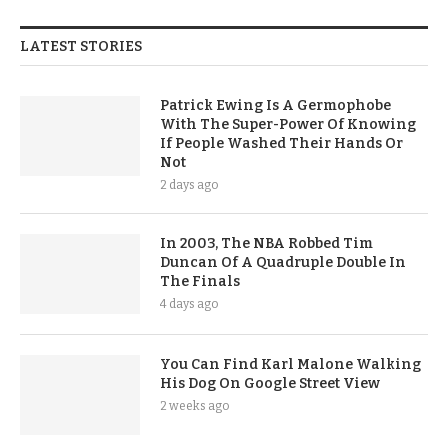
LATEST STORIES
Patrick Ewing Is A Germophobe
With The Super-Power Of Knowing
If People Washed Their Hands Or
Not
2 days ago
In 2003, The NBA Robbed Tim
Duncan Of A Quadruple Double In
The Finals
4 days ago
You Can Find Karl Malone Walking
His Dog On Google Street View
2 weeks ago