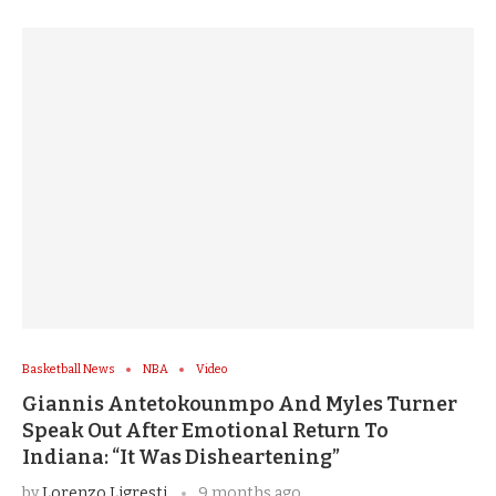
Basketball News
NBA
Video
Giannis Antetokounmpo And Myles Turner
Speak Out After Emotional Return To
Indiana: “It Was Disheartening”
by
Lorenzo Ligresti
9 months ago