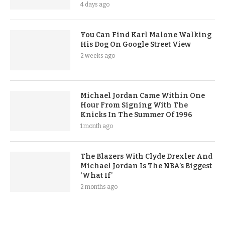
4 days ago
You Can Find Karl Malone Walking
His Dog On Google Street View
2 weeks ago
Michael Jordan Came Within One
Hour From Signing With The
Knicks In The Summer Of 1996
1 month ago
The Blazers With Clyde Drexler And
Michael Jordan Is The NBA’s Biggest
‘What If’
2 months ago