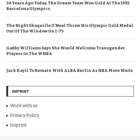
34 Years Ago Today, The Dream Team Won Gold At The 1992
Barcelona Olympics
The Night Shaquille O’Neal Threw His Olympic Gold Medal
Out Of The Window On I-75
Gabby Williams Says She Would Welcome Transgender
Players In The WNBA
Jack Kayil To Remain With ALBA Berlin As NBA Move Waits
IMPRINT
Work with us
Privacy Policy
Imprint