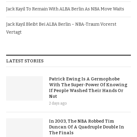
Jack Kayil To Remain With ALBA Berlin As NBA Move Waits
Jack Kayil Bleibt Bei ALBA Berlin – NBA-Traum Vorerst
Vertagt
LATEST STORIES
Patrick Ewing Is A Germophobe
With The Super-Power Of Knowing
If People Washed Their Hands Or
Not
2 days ago
In 2003, The NBA Robbed Tim
Duncan Of A Quadruple Double In
The Finals