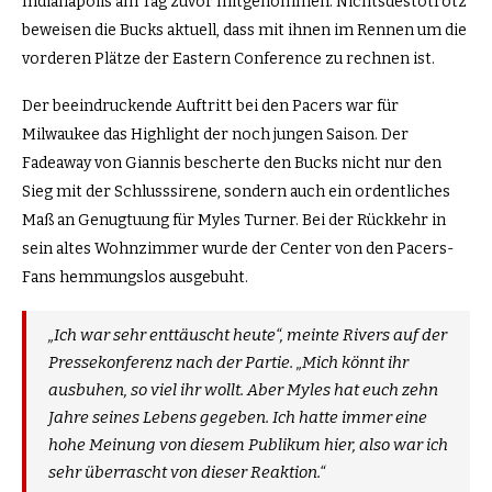
Indianapolis am Tag zuvor mitgenommen. Nichtsdestotrotz
beweisen die Bucks aktuell, dass mit ihnen im Rennen um die
vorderen Plätze der Eastern Conference zu rechnen ist.
Der beeindruckende Auftritt bei den Pacers war für
Milwaukee das Highlight der noch jungen Saison. Der
Fadeaway von Giannis bescherte den Bucks nicht nur den
Sieg mit der Schlusssirene, sondern auch ein ordentliches
Maß an Genugtuung für Myles Turner. Bei der Rückkehr in
sein altes Wohnzimmer wurde der Center von den Pacers-
Fans hemmungslos ausgebuht.
„Ich war sehr enttäuscht heute“, meinte Rivers auf der
Pressekonferenz nach der Partie. „Mich könnt ihr
ausbuhen, so viel ihr wollt. Aber Myles hat euch zehn
Jahre seines Lebens gegeben. Ich hatte immer eine
hohe Meinung von diesem Publikum hier, also war ich
sehr überrascht von dieser Reaktion.“