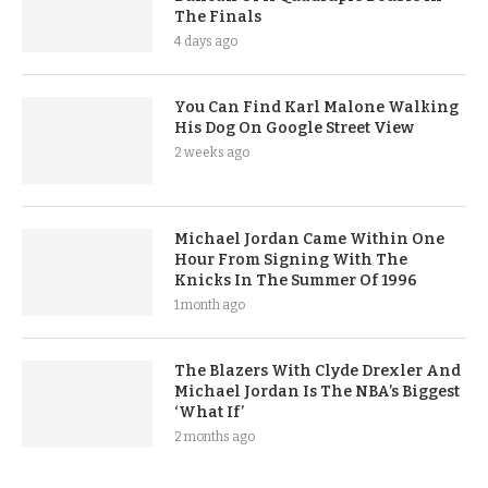
The Finals
4 days ago
You Can Find Karl Malone Walking
His Dog On Google Street View
2 weeks ago
Michael Jordan Came Within One
Hour From Signing With The
Knicks In The Summer Of 1996
1 month ago
The Blazers With Clyde Drexler And
Michael Jordan Is The NBA’s Biggest
‘What If’
2 months ago