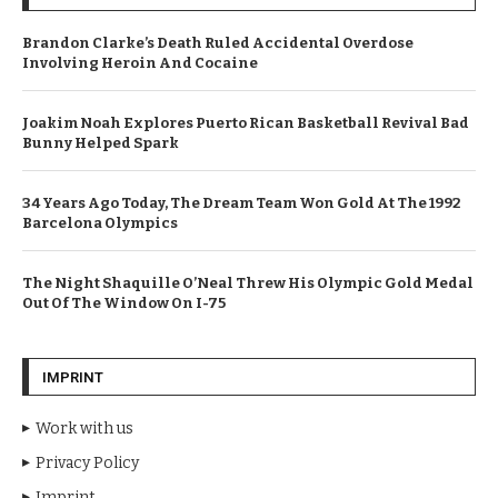
Brandon Clarke’s Death Ruled Accidental Overdose
Involving Heroin And Cocaine
Joakim Noah Explores Puerto Rican Basketball Revival Bad
Bunny Helped Spark
34 Years Ago Today, The Dream Team Won Gold At The 1992
Barcelona Olympics
The Night Shaquille O’Neal Threw His Olympic Gold Medal
Out Of The Window On I-75
IMPRINT
Work with us
Privacy Policy
Imprint