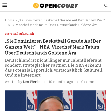
Home
»
„Sie Dominieren Basketball Gerade Auf Der Ganzen Welt“
– NBA-Vizechef Mark Tatum Über Deutschlands Goldene Ära
Basketball auf Deutsch
„Sie Dominieren Basketball Gerade Auf Der
Ganzen Welt“ – NBA-Vizechef Mark Tatum
Über Deutschlands Goldene Ära
Deutschland ist nicht länger nur Talentlieferant,
sondern strategischer Partner. Die NBA erkennt
das Potenzial, sportlich, wirtschaftlich, kulturell.
Und sie investiert.
written by
Len Werle
10 months ago
0 comment