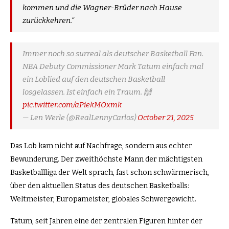
kommen und die Wagner-Brüder nach Hause
zurückkehren.“
Immer noch so surreal als deutscher Basketball Fan.
NBA Debuty Commissioner Mark Tatum einfach mal
ein Loblied auf den deutschen Basketball
losgelassen. Ist einfach ein Traum. 🙌
pic.twitter.com/aPiekMOxmk
— Len Werle (@RealLennyCarlos)
October 21, 2025
Das Lob kam nicht auf Nachfrage, sondern aus echter
Bewunderung. Der zweithöchste Mann der mächtigsten
Basketballliga der Welt sprach, fast schon schwärmerisch,
über den aktuellen Status des deutschen Basketballs:
Weltmeister, Europameister, globales Schwergewicht.
Tatum, seit Jahren eine der zentralen Figuren hinter der