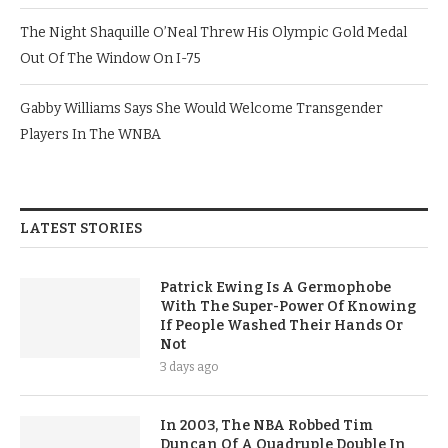
The Night Shaquille O’Neal Threw His Olympic Gold Medal
Out Of The Window On I-75
Gabby Williams Says She Would Welcome Transgender
Players In The WNBA
LATEST STORIES
Patrick Ewing Is A Germophobe
With The Super-Power Of Knowing
If People Washed Their Hands Or
Not
3 days ago
In 2003, The NBA Robbed Tim
Duncan Of A Quadruple Double In