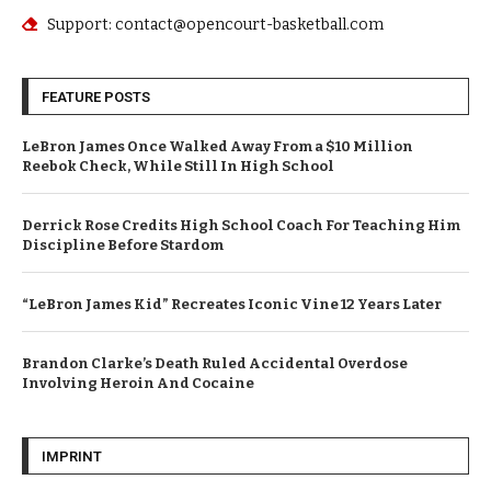
Support: contact@opencourt-basketball.com
FEATURE POSTS
LeBron James Once Walked Away From a $10 Million
Reebok Check, While Still In High School
Derrick Rose Credits High School Coach For Teaching Him
Discipline Before Stardom
“LeBron James Kid” Recreates Iconic Vine 12 Years Later
Brandon Clarke’s Death Ruled Accidental Overdose
Involving Heroin And Cocaine
IMPRINT