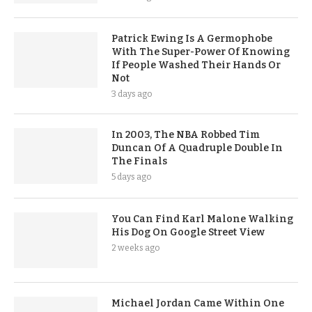
Patrick Ewing Is A Germophobe
With The Super-Power Of Knowing
If People Washed Their Hands Or
Not
3 days ago
In 2003, The NBA Robbed Tim
Duncan Of A Quadruple Double In
The Finals
5 days ago
You Can Find Karl Malone Walking
His Dog On Google Street View
2 weeks ago
Michael Jordan Came Within One