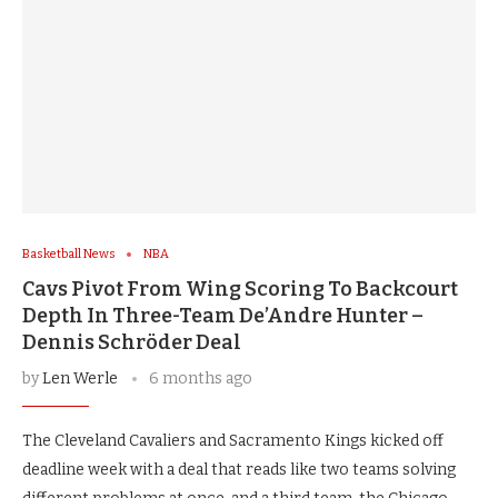
Basketball News
NBA
Cavs Pivot From Wing Scoring To Backcourt
Depth In Three-Team De’Andre Hunter –
Dennis Schröder Deal
by
Len Werle
6 months ago
The Cleveland Cavaliers and Sacramento Kings kicked off
deadline week with a deal that reads like two teams solving