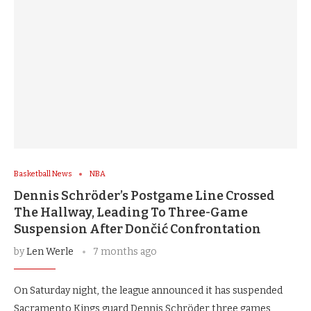
Basketball News
NBA
Dennis Schröder’s Postgame Line Crossed
The Hallway, Leading To Three-Game
Suspension After Dončić Confrontation
by
Len Werle
7 months ago
On Saturday night, the league announced it has suspended
Sacramento Kings guard Dennis Schröder three games