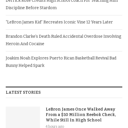
Derrick Rose Credits High School Coach For Teaching Him
Discipline Before Stardom
“LeBron James Kid” Recreates Iconic Vine 12 Years Later
Brandon Clarke’s Death Ruled Accidental Overdose Involving
Heroin And Cocaine
Joakim Noah Explores Puerto Rican Basketball Revival Bad
Bunny Helped Spark
LATEST STORIES
LeBron James Once Walked Away
From a $10 Million Reebok Check,
While Still In High School
4 hours ago