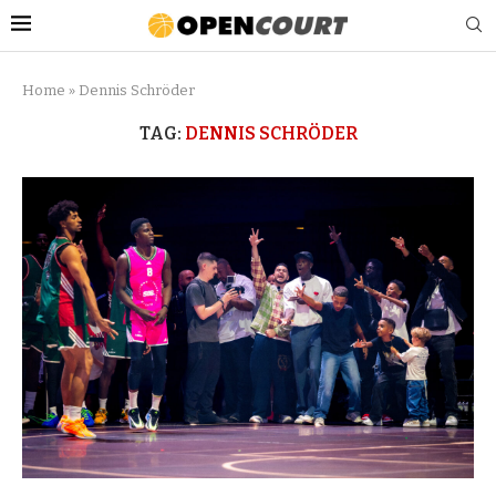
Home
»
Dennis Schröder
TAG:
DENNIS SCHRÖDER