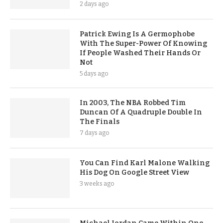
2 days ago
Patrick Ewing Is A Germophobe
With The Super-Power Of Knowing
If People Washed Their Hands Or
Not
5 days ago
In 2003, The NBA Robbed Tim
Duncan Of A Quadruple Double In
The Finals
7 days ago
You Can Find Karl Malone Walking
His Dog On Google Street View
3 weeks ago