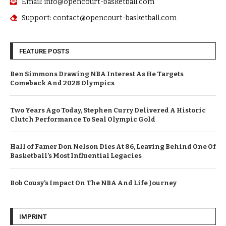
Email: info@opencourt-basketball.com
Support: contact@opencourt-basketball.com
FEATURE POSTS
Ben Simmons Drawing NBA Interest As He Targets
Comeback And 2028 Olympics
Two Years Ago Today, Stephen Curry Delivered A Historic
Clutch Performance To Seal Olympic Gold
Hall of Famer Don Nelson Dies At 86, Leaving Behind One Of
Basketball’s Most Influential Legacies
Bob Cousy’s Impact On The NBA And Life Journey
IMPRINT