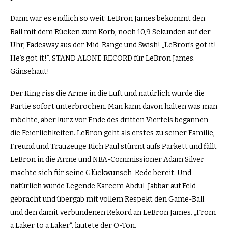
Dann war es endlich so weit: LeBron James bekommt den
Ball mit dem Rücken zum Korb, noch 10,9 Sekunden auf der
Uhr, Fadeaway aus der Mid-Range und Swish! „LeBron’s got it!
He’s got it!“. STAND ALONE RECORD für LeBron James.
Gänsehaut!
Der King riss die Arme in die Luft und natürlich wurde die
Partie sofort unterbrochen. Man kann davon halten was man
möchte, aber kurz vor Ende des dritten Viertels begannen
die Feierlichkeiten. LeBron geht als erstes zu seiner Familie,
Freund und Trauzeuge Rich Paul stürmt aufs Parkett und fällt
LeBron in die Arme und NBA-Commissioner Adam Silver
machte sich für seine Glückwunsch-Rede bereit. Und
natürlich wurde Legende Kareem Abdul-Jabbar auf Feld
gebracht und übergab mit vollem Respekt den Game-Ball
und den damit verbundenen Rekord an LeBron James. „From
a Laker to a Laker“, lautete der O-Ton.