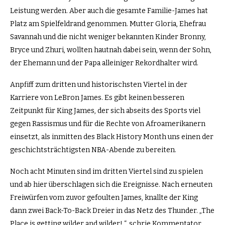
Leistung werden. Aber auch die gesamte Familie-James hat
Platz am Spielfeldrand genommen. Mutter Gloria, Ehefrau
Savannah und die nicht weniger bekannten Kinder Bronny,
Bryce und Zhuri, wollten hautnah dabei sein, wenn der Sohn,
der Ehemann und der Papa alleiniger Rekordhalter wird.
Anpfiff zum dritten und historischsten Viertel in der
Karriere von LeBron James. Es gibt keinen besseren
Zeitpunkt für King James, der sich abseits des Sports viel
gegen Rassismus und für die Rechte von Afroamerikanern
einsetzt, als inmitten des Black History Month uns einen der
geschichtsträchtigsten NBA-Abende zu bereiten.
Noch acht Minuten sind im dritten Viertel sind zu spielen
und ab hier überschlagen sich die Ereignisse. Nach erneuten
Freiwürfen vom zuvor gefoulten James, knallte der King
dann zwei Back-To-Back Dreier in das Netz des Thunder. „The
Place is getting wilder and wilder! “, schrie Kommentator