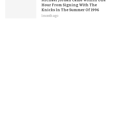
Michael Jordan Came Within One
Hour From Signing With The
Knicks In The Summer Of 1996
1 month ago