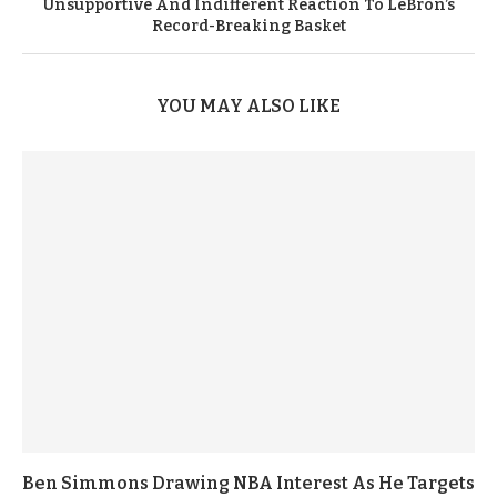
Unsupportive And Indifferent Reaction To LeBron’s
Record-Breaking Basket
YOU MAY ALSO LIKE
Ben Simmons Drawing NBA Interest As He Targets