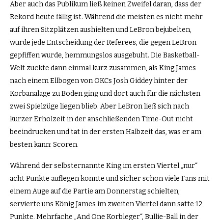
Aber auch das Publikum ließ keinen Zweifel daran, dass der
Rekord heute fällig ist. Während die meisten es nicht mehr
auf ihren Sitzplätzen aushielten und LeBron bejubelten,
wurde jede Entscheidung der Referees, die gegen LeBron
gepfiffen wurde, hemmungslos ausgebuht. Die Basketball-
Welt zuckte dann einmal kurz zusammen, als King James
nach einem Ellbogen von OKCs Josh Giddey hinter der
Korbanalage zu Boden ging und dort auch für die nächsten
zwei Spielzüge liegen blieb. Aber LeBron ließ sich nach
kurzer Erholzeit in der anschließenden Time-Out nicht
beeindrucken und tat in der ersten Halbzeit das, was er am
besten kann: Scoren.
Während der selbsternannte King im ersten Viertel „nur“
acht Punkte auflegen konnte und sicher schon viele Fans mit
einem Auge auf die Partie am Donnerstag schielten,
servierte uns König James im zweiten Viertel dann satte 12
Punkte. Mehrfache „And One Korbleger“, Bullie-Ball in der