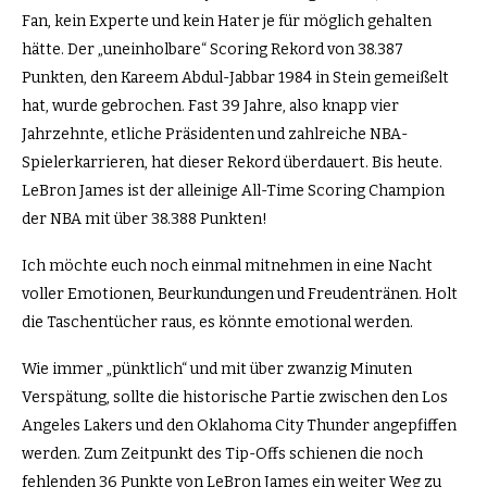
Fan, kein Experte und kein Hater je für möglich gehalten
hätte. Der „uneinholbare“ Scoring Rekord von 38.387
Punkten, den Kareem Abdul-Jabbar 1984 in Stein gemeißelt
hat, wurde gebrochen. Fast 39 Jahre, also knapp vier
Jahrzehnte, etliche Präsidenten und zahlreiche NBA-
Spielerkarrieren, hat dieser Rekord überdauert. Bis heute.
LeBron James ist der alleinige All-Time Scoring Champion
der NBA mit über 38.388 Punkten!
Ich möchte euch noch einmal mitnehmen in eine Nacht
voller Emotionen, Beurkundungen und Freudentränen. Holt
die Taschentücher raus, es könnte emotional werden.
Wie immer „pünktlich“ und mit über zwanzig Minuten
Verspätung, sollte die historische Partie zwischen den Los
Angeles Lakers und den Oklahoma City Thunder angepfiffen
werden. Zum Zeitpunkt des Tip-Offs schienen die noch
fehlenden 36 Punkte von LeBron James ein weiter Weg zu