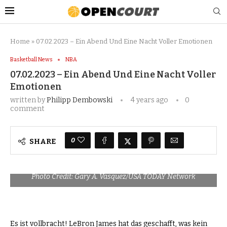
Home
»
07.02.2023 – Ein Abend Und Eine Nacht Voller Emotionen
Basketball News
NBA
07.02.2023 – Ein Abend Und Eine Nacht Voller
Emotionen
written by
Philipp Dembowski
4 years ago
0
comment
0
SHARE
Photo Credit: Gary A. Vasquez/USA TODAY Network
Es ist vollbracht! LeBron James hat das geschafft, was kein