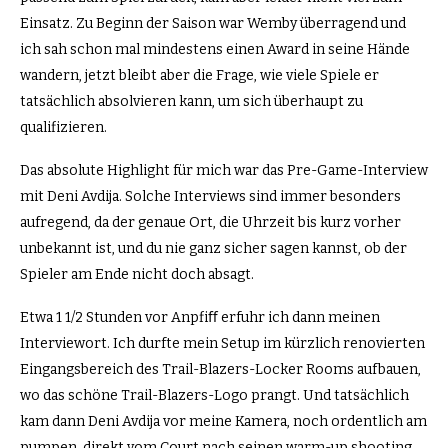
Einsatz. Zu Beginn der Saison war Wemby überragend und
ich sah schon mal mindestens einen Award in seine Hände
wandern, jetzt bleibt aber die Frage, wie viele Spiele er
tatsächlich absolvieren kann, um sich überhaupt zu
qualifizieren.
Das absolute Highlight für mich war das Pre-Game-Interview
mit Deni Avdija. Solche Interviews sind immer besonders
aufregend, da der genaue Ort, die Uhrzeit bis kurz vorher
unbekannt ist, und du nie ganz sicher sagen kannst, ob der
Spieler am Ende nicht doch absagt.
Etwa 1 1/2 Stunden vor Anpfiﬀ erfuhr ich dann meinen
Interviewort. Ich durfte mein Setup im kürzlich renovierten
Eingangsbereich des Trail-Blazers-Locker Rooms aufbauen,
wo das schöne Trail-Blazers-Logo prangt. Und tatsächlich
kam dann Deni Avdija vor meine Kamera, noch ordentlich am
pumpen, direkt vom Court nach seinen warm-up shooting