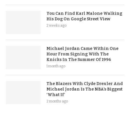
You Can Find Karl Malone Walking
His Dog On Google Street View
2 weeks ago
Michael Jordan Came Within One
Hour From Signing With The
Knicks In The Summer Of 1996
1 month ago
The Blazers With Clyde Drexler And
Michael Jordan Is The NBA’s Biggest
‘What If’
2 months ago