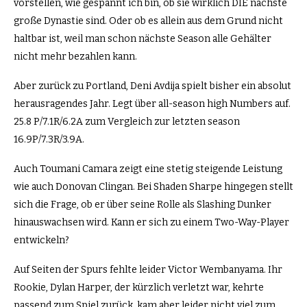
vorstellen, wie gespannt ich bin, ob sie wirklich DIE nächste
große Dynastie sind. Oder ob es allein aus dem Grund nicht
haltbar ist, weil man schon nächste Season alle Gehälter
nicht mehr bezahlen kann.
Aber zurück zu Portland, Deni Avdija spielt bisher ein absolut
herausragendes Jahr. Legt über all-season high Numbers auf.
25.8 P/7.1R/6.2A zum Vergleich zur letzten season
16.9P/7.3R/3.9A.
Auch Toumani Camara zeigt eine stetig steigende Leistung
wie auch Donovan Clingan. Bei Shaden Sharpe hingegen stellt
sich die Frage, ob er über seine Rolle als Slashing Dunker
hinauswachsen wird. Kann er sich zu einem Two-Way-Player
entwickeln?
Auf Seiten der Spurs fehlte leider Victor Wembanyama. Ihr
Rookie, Dylan Harper, der kürzlich verletzt war, kehrte
passend zum Spiel zurück, kam aber leider nicht viel zum