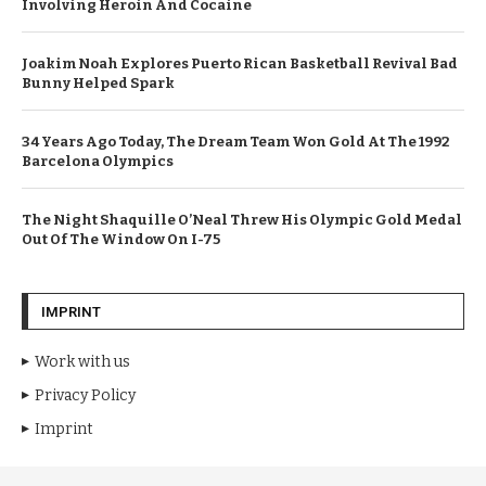
Involving Heroin And Cocaine
Joakim Noah Explores Puerto Rican Basketball Revival Bad
Bunny Helped Spark
34 Years Ago Today, The Dream Team Won Gold At The 1992
Barcelona Olympics
The Night Shaquille O’Neal Threw His Olympic Gold Medal
Out Of The Window On I-75
IMPRINT
Work with us
Privacy Policy
Imprint