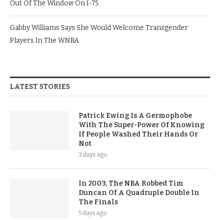
Out Of The Window On I-75
Gabby Williams Says She Would Welcome Transgender
Players In The WNBA
LATEST STORIES
Patrick Ewing Is A Germophobe
With The Super-Power Of Knowing
If People Washed Their Hands Or
Not
3 days ago
In 2003, The NBA Robbed Tim
Duncan Of A Quadruple Double In
The Finals
5 days ago