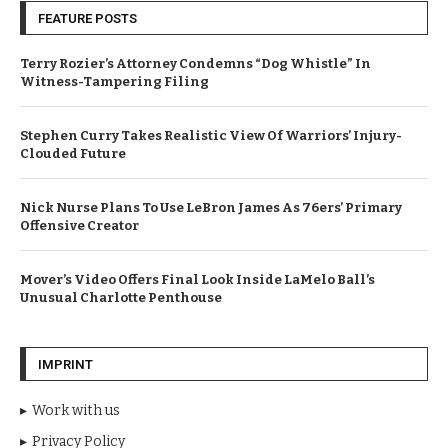
FEATURE POSTS
Terry Rozier’s Attorney Condemns “Dog Whistle” In
Witness-Tampering Filing
Stephen Curry Takes Realistic View Of Warriors’ Injury-
Clouded Future
Nick Nurse Plans To Use LeBron James As 76ers’ Primary
Offensive Creator
Mover’s Video Offers Final Look Inside LaMelo Ball’s
Unusual Charlotte Penthouse
IMPRINT
Work with us
Privacy Policy