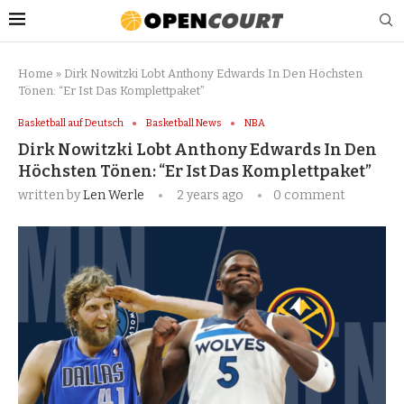
Home
»
Dirk Nowitzki Lobt Anthony Edwards In Den Höchsten
Tönen: “Er Ist Das Komplettpaket”
Basketball auf Deutsch
Basketball News
NBA
Dirk Nowitzki Lobt Anthony Edwards In Den
Höchsten Tönen: “Er Ist Das Komplettpaket”
written by
Len Werle
2 years ago
0 comment