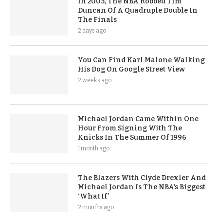
In 2003, The NBA Robbed Tim
Duncan Of A Quadruple Double In
The Finals
2 days ago
You Can Find Karl Malone Walking
His Dog On Google Street View
2 weeks ago
Michael Jordan Came Within One
Hour From Signing With The
Knicks In The Summer Of 1996
1 month ago
The Blazers With Clyde Drexler And
Michael Jordan Is The NBA’s Biggest
‘What If’
2 months ago