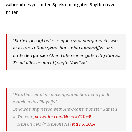
während des gesamten Spiels einen guten Rhythmus zu
halten.
“Ehrlich gesagt hat er einfach so weitergemacht, wie
er es am Anfang getan hat. Er hat angegriffen und
hatte den ganzen Abend über einen guten Rhythmus.
Er hat alles gemacht”, sagte Nowitzki.
“He’s the complete package.. and he’s been fun to
watch in this Playoffs.”
Dirk was impressed with Ant-Man’s monster Game 1
in Denver
pic.twitter.com/NpcnwGUocB
— NBA on TNT (@NBAonTNT)
May 5, 2024