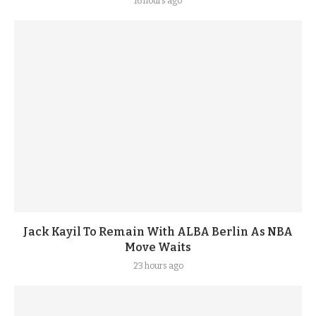
16 hours ago
Jack Kayil To Remain With ALBA Berlin As NBA
Move Waits
23 hours ago