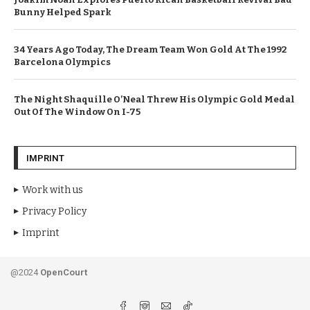
Bunny Helped Spark
34 Years Ago Today, The Dream Team Won Gold At The 1992
Barcelona Olympics
The Night Shaquille O’Neal Threw His Olympic Gold Medal
Out Of The Window On I-75
IMPRINT
Work with us
Privacy Policy
Imprint
@2024
OpenCourt