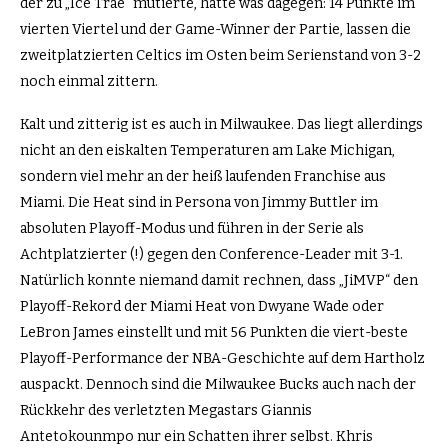
der zu „Ice Trae“ mutierte, hatte was dagegen: 14 Punkte im
vierten Viertel und der Game-Winner der Partie, lassen die
zweitplatzierten Celtics im Osten beim Serienstand von 3-2
noch einmal zittern.
Kalt und zitterig ist es auch in Milwaukee. Das liegt allerdings
nicht an den eiskalten Temperaturen am Lake Michigan,
sondern viel mehr an der heiß laufenden Franchise aus
Miami. Die Heat sind in Persona von Jimmy Buttler im
absoluten Playoff-Modus und führen in der Serie als
Achtplatzierter (!) gegen den Conference-Leader mit 3-1.
Natürlich konnte niemand damit rechnen, dass „JiMVP“ den
Playoff-Rekord der Miami Heat von Dwyane Wade oder
LeBron James einstellt und mit 56 Punkten die viert-beste
Playoff-Performance der NBA-Geschichte auf dem Hartholz
auspackt. Dennoch sind die Milwaukee Bucks auch nach der
Rückkehr des verletzten Megastars Giannis
Antetokounmpo nur ein Schatten ihrer selbst. Khris