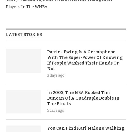
Players In The WNBA
LATEST STORIES
Patrick Ewing Is A Germophobe
With The Super-Power Of Knowing
If People Washed Their Hands Or
Not
3 days ago
In 2003, The NBA Robbed Tim
Duncan Of A Quadruple Double In
The Finals
5 days ago
You Can Find Karl Malone Walking