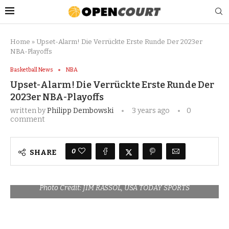
Home
»
Upset-Alarm! Die Verrückte Erste Runde Der 2023er
NBA-Playoffs
Basketball News
NBA
Upset-Alarm! Die Verrückte Erste Runde Der
2023er NBA-Playoffs
written by
Philipp Dembowski
3 years ago
0
comment
0
SHARE
Photo Credit: JIM RASSOL, USA TODAY SPORTS