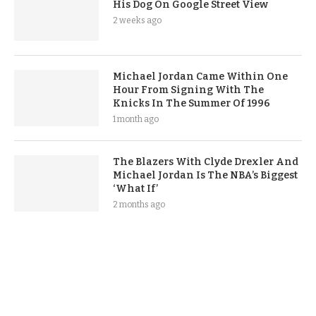
His Dog On Google Street View
2 weeks ago
Michael Jordan Came Within One
Hour From Signing With The
Knicks In The Summer Of 1996
1 month ago
The Blazers With Clyde Drexler And
Michael Jordan Is The NBA’s Biggest
‘What If’
2 months ago